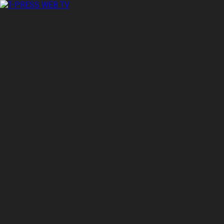
MENU
ΑΡΧΙΚΗ
ΕΚΠΟΜΠΕΣ
ΤΕΧΝΟΛΟΓΙΕΣ
ΠΕΡΙΒΑΛΛΟΝΤΟΣ
LOGI TALK
ΔΙΑΛΟΓΟΙ
UNESCO ΓΙΑ ΤΟ
ΠΕΡΙΒΑΛΛΟΝ
ERGO DIALOGS
T-PRESS EXPOS
ΑΓΡΟΤΙΚΗ
ΑΝΑΠΤΥΞΗ
ΘΕΡΜΟΥΔΡΑΥΛΙΚ
ΟΝ AIR
CAR & TRUCK
INDUSTRY
NEWS