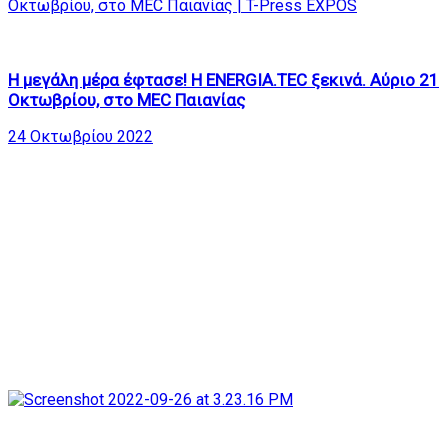
615
25:10
Η μεγάλη μέρα έφτασε! Η ENERGIA.TEC ξεκινά. Αύριο 21
Οκτωβρίου, στο MEC Παιανίας
24 Οκτωβρίου 2022
778
24:57