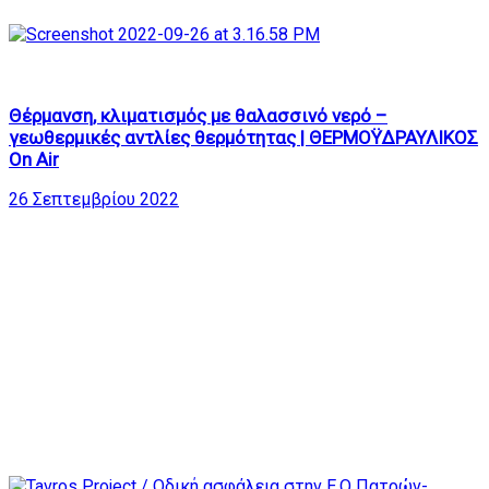
382
29:13
Θέρμανση, κλιματισμός με θαλασσινό νερό –
γεωθερμικές αντλίες θερμότητας | ΘΕΡΜΟΫΔΡΑΥΛΙΚΟΣ
On Air
26 Σεπτεμβρίου 2022