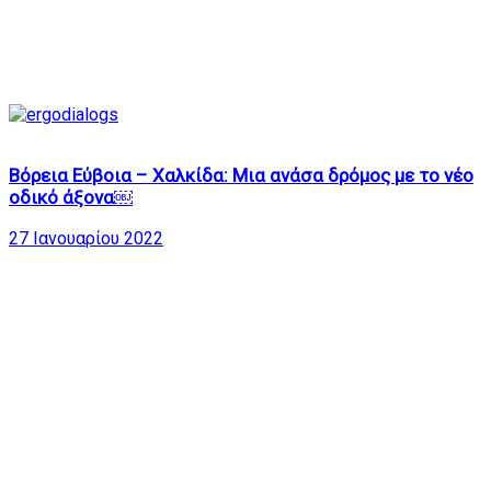
7
Βόρεια Εύβοια – Χαλκίδα: Μια ανάσα δρόμος με το νέο
οδικό άξονα￼
27 Ιανουαρίου 2022