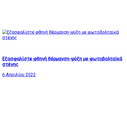
25
01:25:53
Εξασφαλίστε φθηνή θέρμανση-ψύξη με φωτοβολταϊκά
στέγης
6 Απριλίου 2022