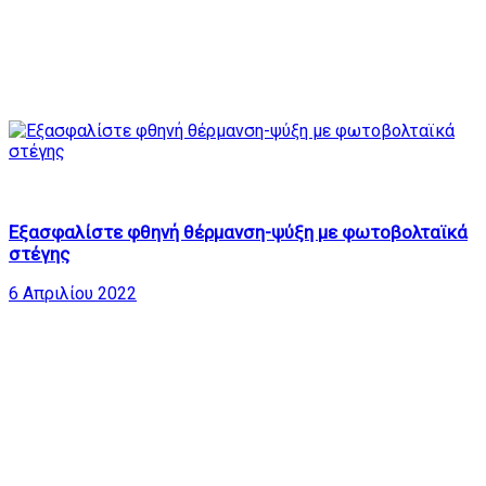
25
01:25:53
Εξασφαλίστε φθηνή θέρμανση-ψύξη με φωτοβολταϊκά
στέγης
6 Απριλίου 2022