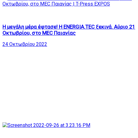
615
25:10
Η μεγάλη μέρα έφτασε! Η ENERGIA.TEC ξεκινά. Αύριο 21
Οκτωβρίου, στο MEC Παιανίας
24 Οκτωβρίου 2022
778
24:57