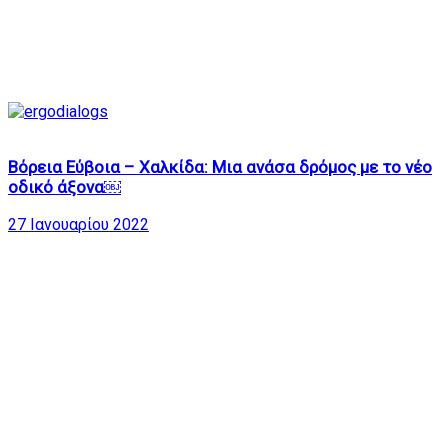
7
Βόρεια Εύβοια – Χαλκίδα: Μια ανάσα δρόμος με το νέο
οδικό άξονα￼
27 Ιανουαρίου 2022