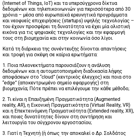
(Internet of Things, IoT) και τα υπερσύγχρονα δίκτυα
δεδομένων και τηλεπικοινωνιών για περισσότερα από 30
χρόνια – μέσα από ευρωπαϊκά ερευνητικά προγράμματα
και νεοφυείς επιχειρήσεις (startups) υψηλής τεχνολογίας –
του έχουν προσφέρει τη δυνατότητα να έχει μία ολιστική
εικόνα για τις ψηφιακές τεχνολογίες και την εφαρμογή
τους στη βιομηχανία και στην κοινωνία όσο λίγοι.
Κατά τη διάρκεια της συνέντευξης δίνονται απαντήσεις
και τροφή για σκέψη σε καίρια ερωτήματα:
1. Ποια πλεονεκτήματα παρουσιάζουν η ανάλυση
δεδομένων και η αυτοματοποιημένη διαδικασία λήψης
αποφάσεων στο “cloud” (κεντρικός έλεγχος) και ποια στο
“edge” (αποκεντρωμένο σημείο εφαρμογής) στη
βιομηχανία; Πότε πρέπει να επιλέγουμε την κάθε μέθοδο;
2. Τι είναι η Επαυξημένη Πραγματικότητα (Augmented
reality, AR), η Εικονική Πραγματικότητα (Virtual Reality, VR)
και η Επεκτεινόμενη Πραγματικότητα (Extended reality, XR),
και ποιες δυνατότητες δίνουν στη συντήρηση και
λειτουργία του σύγχρονου εργοστασίου;
3. Γιατί η Τεχνητή (ή όπως την αποκαλεί ο Δρ. Σολδάτος