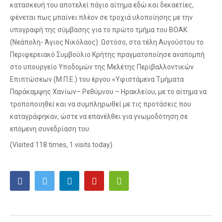
κατασκευή του αποτελεί πάγιο αίτημα εδώ και δεκαετίες,
φένεται πως μπαίνει πλέον σε τροχιά υλοποίησης με την
υπογραφή της σύμβασης για το πρώτο τμήμα του ΒΟΑΚ
(Νεάπολη- Άγιος Νικόλαος). Ωστόσο, στα τέλη Αυγούστου το
Περιφερειακό Συμβούλιο Κρήτης πραγματοποίησε αναπομπή
στο υπουργείο Υποδομών της Μελέτης Περιβαλλοντικών
Επιπτώσεων (Μ.Π.Ε.) του έργου «Υφιστάμενα Τμήματα
Παράκαμψης Χανίων– Ρεθύμνου – Ηρακλείου, με το αίτημα να
τροποποιηθεί και να συμπληρωθεί με τις προτάσεις που
καταγράφηκαν, ώστε να επανέλθει για γνωμοδότηση σε
επόμενη συνεδρίαση του.
(Visited 118 times, 1 visits today)