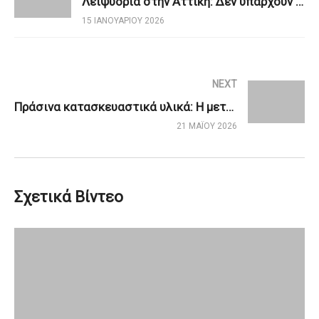
Λειψυδρία στην Αττική: Δεν υπάρχουν περιθώρια εφησυχασμού – Απαιτούνται μακροχρόνιες λύσεις
15 ΙΑΝΟΥΑΡΊΟΥ 2026
NEXT
Πράσινα κατασκευαστικά υλικά: Η μετάβαση στις κλιματικά ουδέτερες πόλεις
21 ΜΑΪ́ΟΥ 2026
Σχετικά Βίντεο