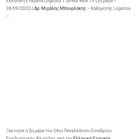
Ελληνική Εταιρεία Logistics. | Tpress WEB TV (2η μέρα –
24/09/2022) |
Δρ. Μιχάλης Μπουρλάκης
– Καθηγητής Logistics
–
Ξεκίνησε η 2η μέρα του 24ου Πανελλήνιου Συνεδρίου
Εφοδιαστικής Αλυσίδας από την
Ελληνική Εταιρεία