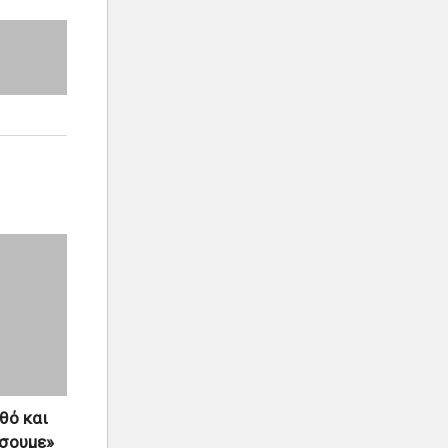
θό και
ύσουμε»