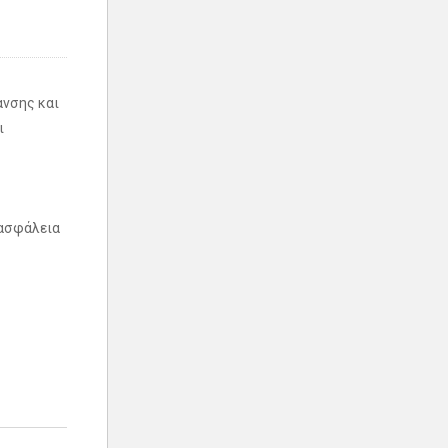
ανσης και
ι
 ασφάλεια