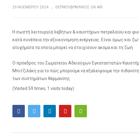
29 ΝΟΕΜΒΡΊΟΥ 2024
ΘΕΡΜΟΥΔΡΑΥΛΙΚΟΣ ΟΝ AIR
H σωστή λειτουργία λεβήτων & καυστήρων πετρελαίου και φυσ
κατά συνέπεια την εξοικονόμηση ενέργειας. Είναι όμως και ζ
ατυχήματα τα οποία μπορεί να στοιχίσουν ακόμα και τη ζωή.
Ο πρόεδρος του Σωματείου Αδειούχων Εγκαταστατών Καυστήρω
Μπιτζιλέκη για το πώς μπορούμε να εξαλείψουμε την πιθανότ
των συστημάτων θέρμανσης.
(Visited 59 times, 1 visits today)