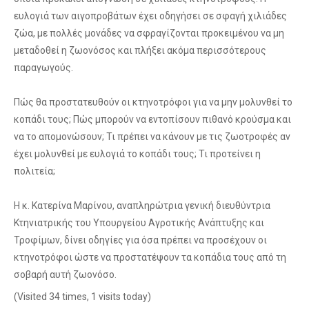
ευλογιά των αιγοπροβάτων έχει οδηγήσει σε σφαγή χιλιάδες
ζώα, με πολλές μονάδες να σφραγίζονται προκειμένου να μη
μεταδοθεί η ζωονόσος και πλήξει ακόμα περισσότερους
παραγωγούς.
Πώς θα προστατευθούν οι κτηνοτρόφοι για να μην μολυνθεί το
κοπάδι τους; Πώς μπορούν να εντοπίσουν πιθανό κρούσμα και
να το απομονώσουν; Τι πρέπει να κάνουν με τις ζωοτροφές αν
έχει μολυνθεί με ευλογιά το κοπάδι τους; Τι προτείνει η
πολιτεία;
Η κ. Κατερίνα Μαρίνου, αναπληρώτρια γενική διευθύντρια
Κτηνιατρικής του Υπουργείου Αγροτικής Ανάπτυξης και
Τροφίμων, δίνει οδηγίες για όσα πρέπει να προσέχουν οι
κτηνοτρόφοι ώστε να προστατέψουν τα κοπάδια τους από τη
σοβαρή αυτή ζωονόσο.
(Visited 34 times, 1 visits today)