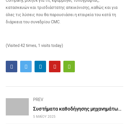
Company, μίλησε για τις εφαρμογές τοπογραφίας,
κατασκευών και τρισδιάστατης απεικόνισης, καθώς και για
όλες τις λύσεις που θα παρουσιάσει η εταιρεία του κατά τη
διάρκεια του συνεδρίου CMC.
(Visited 42 times, 1 visits today)
PREV
Συστήματα καθοδήγησης μηχανημάτων έργων και προηγμένα μέσα ατομικής προστασίας στο συνέδριο CMC
5 ΜΑΪ́ΟΥ 2025