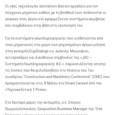
Οι νέες τεχνολογίες αποτελούν βασικό εργαλείο για τον
σύγχρονο μηχανικό, καθώς με τη βοήθειά τους αναλύονται οι
ανάγκες ενός έργου και εφαρμόζονται συστήματα ακριβείας
που συμβάλλουν στην βέλτιστη υλοποίησή του.
Για τα συστήματα γεωπληροφορικής που υιοθετούνται από
τους μηχανικούς στο χώρο των μηχανημάτων έργων μίλησε
στην εκπομπή ErgoDialogs ο κ. Ιωάννης Μουγιάκος,
αντιπρόεδρος και διευθύνων σύμβουλος της «JGC –
Συστήματα Γεωπληροφορικής Α.Ε.», παρουσιάζοντας επίσης
τις λύσεις που θα φιλοξενηθούν στο πλαίσιο του 1ου
συνεδρίου “Construction and Machinery Conference” (CMC) που
πραγματοποιείται στις 8 Μαΐου στο Divani Caravel από την
«Τεχνοεκδοτική T-Press».
Στο δεύτερο μέρος της εκπομπής, ο κ. Σπύρος
Γεωργουλόπουλος, Geoposition Business Manager της Tree