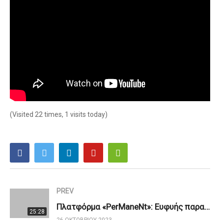
(Visited 22 times, 1 visits today)
PREV
Πλατφόρμα «PerManeNt»: Ευφυής παρακολούθηση λειτουργίας δικτύων ύδρευσης
25:28
26 ΟΚΤΩΒΡΊΟΥ 2023