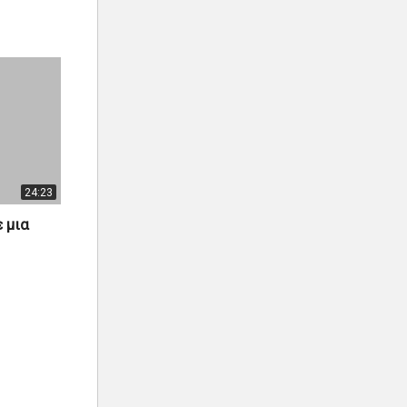
24:23
 μια