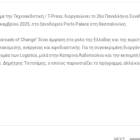
 με την Τεχνοεκδοτική / T-Press, διοργανώνει το 26ο Πανελλήνιο Συνέ
εκεμβρίου 2025, στο ξενοδοχείο Porto Palace στη Θεσσαλονίκη.
ossroads of Change” δίνει έμφαση στο ρόλο της Ελλάδας και της ευρύ
κόμισης, ενέργειας και εφοδιαστικής. Για τη συγκεκριμένη διοργά
μέα των Logistics, μιλά στην Κατερίνα Λαδοπούλου και την εκπομπή L
κ. Δημήτρης Τσιτσάμης, ο οποίος παρουσιάζει το πρόγραμμα, αλλά κα
NEXT