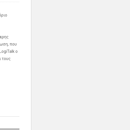
δριο
τερης
νωση, που
ogiTalk ο
ι τους