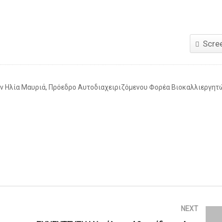
Scre
τον Ηλία Μαυριά, Πρόεδρο Αυτοδιαχειριζόμενου Φορέα Βιοκαλλιεργητ
NEXT