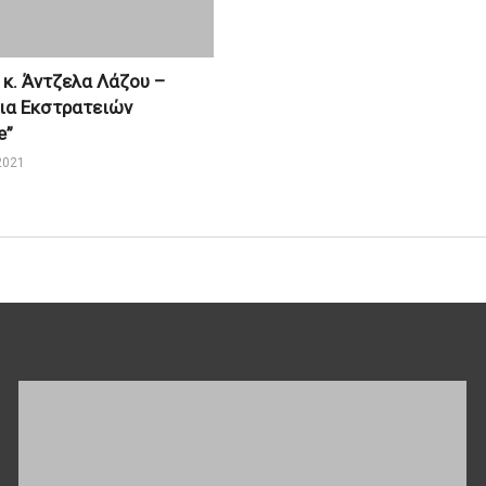
 κ. Άντζελα Λάζου –
ια Εκστρατειών
e”
2021