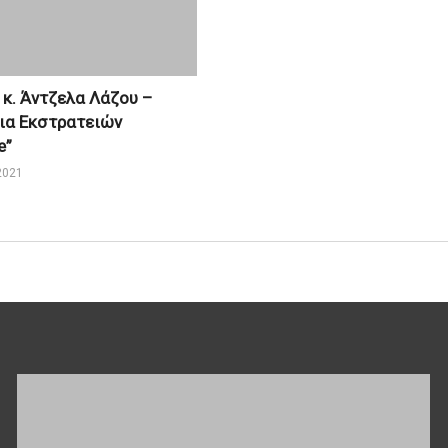
 κ. Άντζελα Λάζου –
ια Εκστρατειών
e”
2021