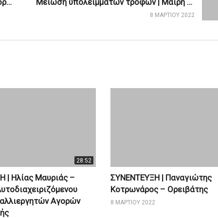
ΣΥΝΕΝΤΕΥΞΗ | Ηλίας Μαυριάς – Πρόεδρος Αυτοδιαχειριζόμενου Φορέα Βιοκαλλιεργητών Αγορών Περ. Ατττικής
Μείωση υπολειμμάτων τροφών | Μαίρη Παναγάκου – Μαγείρισσα Παραδοσιακής Γαστρονομίας
8 ΜΑΡΤΊΟΥ 2022
28:52
 | Ηλίας Μαυριάς –
ΣΥΝΕΝΤΕΥΞΗ | Παναγιώτης
υτοδιαχειριζόμενου
Κοτρωνάρος – Ορειβάτης
καλλιεργητών Αγορών
8 ΜΑΡΤΊΟΥ 2022
κής