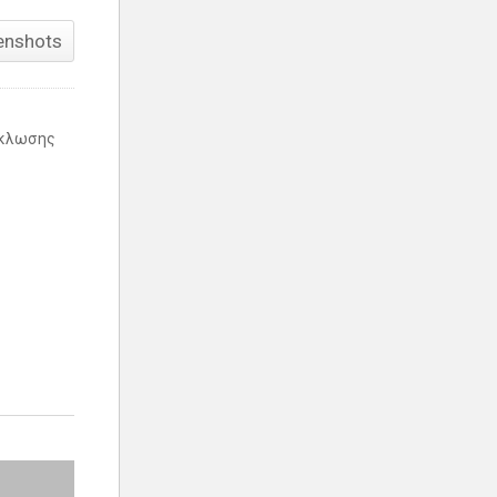
enshots
ύκλωσης